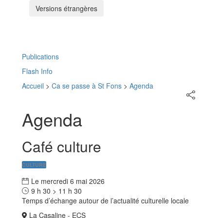
Versions étrangères
Menu
Publications
Flash Info
Accueil
>
Ca se passe à St Fons
>
Agenda
Partager
sur
les
Agenda
réseaux
sociaux
Café culture
CULTURE
Le
mercredi
6
mai
2026
9 h 30 > 11 h 30
Temps d’échange autour de l’actualité culturelle locale
La Casaline - ECS