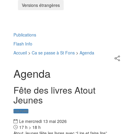
Versions étrangères
Menu
Publications
Flash Info
Accueil
>
Ca se passe à St Fons
>
Agenda
Partager
sur
les
Agenda
réseaux
sociaux
Fête des livres Atout
Jeunes
CULTURE
Le
mercredi
13
mai
2026
17 h > 18 h
Atout Jeunes fête les livres avec “Lire et faire lire”