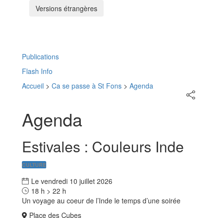
Versions étrangères
Menu
Publications
Flash Info
Accueil
>
Ca se passe à St Fons
>
Agenda
Partager
sur
les
Agenda
réseaux
sociaux
Estivales : Couleurs Inde
CULTURE
Le
vendredi
10
juillet
2026
18 h > 22 h
Un voyage au coeur de l’Inde le temps d’une soirée
Place des Cubes