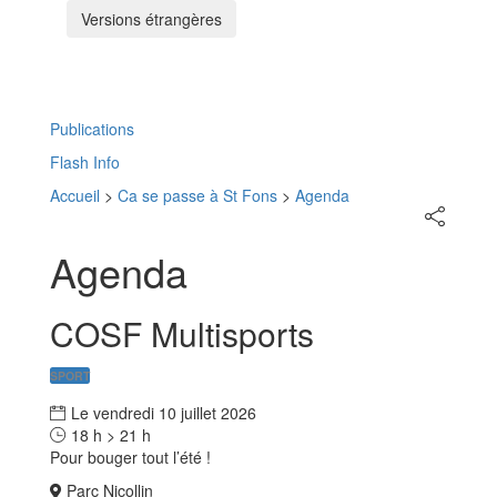
Versions étrangères
Menu
Publications
Flash Info
Accueil
>
Ca se passe à St Fons
>
Agenda
Partager
sur
les
Agenda
réseaux
sociaux
COSF Multisports
SPORT
Le
vendredi
10
juillet
2026
18 h > 21 h
Pour bouger tout l’été !
Parc Nicollin