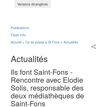
Versions étrangères
Menu
Publications
Flash Info
Accueil
>
Ca se passe à St Fons
>
Actualités
Partager
sur
les
Actualités
réseaux
sociaux
Ils font Saint-Fons -
Rencontre avec Elodie
Solis, responsable des
deux médiathèques de
Saint-Fons