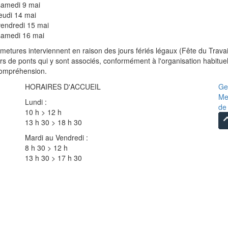
samedi 9 mai
jeudi 14 mai
vendredi 15 mai
samedi 16 mai
metures interviennent en raison des jours fériés légaux (Fête du Travai
rs de ponts qui y sont associés, conformément à l'organisation habitue
compréhension.
HORAIRES D'ACCUEIL
Ge
Me
Lundi :
de 
10 h > 12 h
13 h 30 > 18 h 30
Mardi au Vendredi :
8 h 30 > 12 h
13 h 30 > 17 h 30