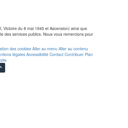
l, Victoire du 8 mai 1945 et Ascension) ainsi que
lle des services publics. Nous vous remercions pour
stion des cookies
Aller au menu
Aller au contenu
ntions légales
Accessibilité
Contact
Contribuer
Plan
site
Remonter
en
haut
du
site