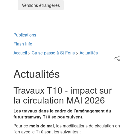
Versions étrangères
Menu
Publications
Flash Info
Accueil
>
Ca se passe à St Fons
>
Actualités
Partager
sur
les
Actualités
réseaux
sociaux
Travaux T10 - impact sur
la circulation MAI 2026
Les travaux dans le cadre de l’aménagement du
futur tramway T10 se poursuivent.
Pour ce
mois de mai
, les modifications de circulation en
lien avec le T10 sont les suivantes :