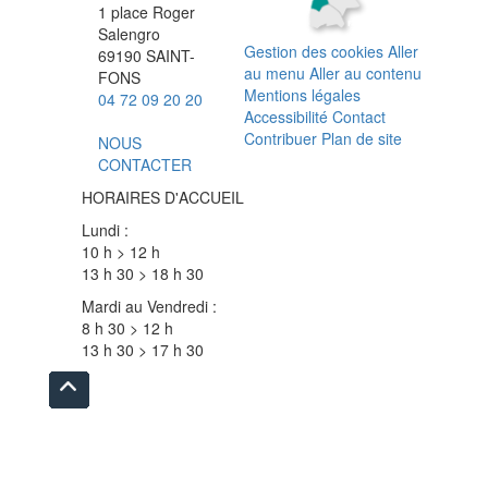
1 place Roger
Salengro
Gestion des cookies
Aller
69190 SAINT-
au menu
Aller au contenu
FONS
Mentions légales
04 72 09 20 20
Accessibilité
Contact
Contribuer
Plan de site
NOUS
CONTACTER
HORAIRES D'ACCUEIL
Lundi :
10 h > 12 h
13 h 30 > 18 h 30
Mardi au Vendredi :
8 h 30 > 12 h
13 h 30 > 17 h 30
Remonter
en
haut
du
site