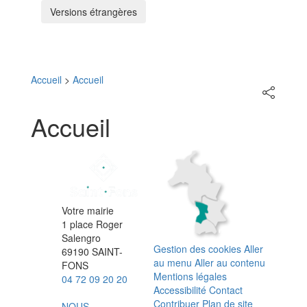
Versions étrangères
Menu
Accueil
>
Accueil
Partager
sur
les
Accueil
réseaux
sociaux
Votre mairie
1 place Roger
Salengro
Gestion des cookies
Aller
69190 SAINT-
au menu
Aller au contenu
FONS
Mentions légales
04 72 09 20 20
Accessibilité
Contact
Contribuer
Plan de site
NOUS