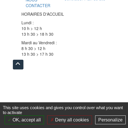
CONTACTER
HORAIRES D'ACCUEIL
Lundi :
10 h > 12 h
13 h 30 > 18 h 30
Mardi au Vendredi :
8 h 30 > 12 h
13 h 30 > 17 h 30
Remonter
en
haut
du
site
This site uses cookies and gives you control over what you want
to activate
OK, accept all
Deny all cookies
Personalize