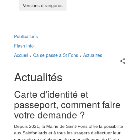
Versions étrangères
Menu
Publications
Flash Info
Accueil
>
Ca se passe à St Fons
>
Actualités
Partager
sur
les
Actualités
réseaux
sociaux
Carte d'identité et
passeport, comment faire
votre demande ?
Depuis 2021, la Mairie de Saint-Fons offre la possibilité
aux Sainfoniards et à tous les usagers d’effectuer leur
demande de création ou de renouvellement de Carte