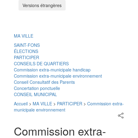
Versions étrangères
Menu
MA VILLE
SAINT-FONS
ÉLECTIONS
PARTICIPER
CONSEILS DE QUARTIERS
Commission extra-municipale handicap
Commission extra-municipale environnement
Conseil Consultatif des Parents
Concertation ponctuelle
CONSEIL MUNICIPAL
Accueil
>
MA VILLE
>
PARTICIPER
>
Commission extra-
municipale environnement
Partager
sur
les
Commission extra-
réseaux
sociaux