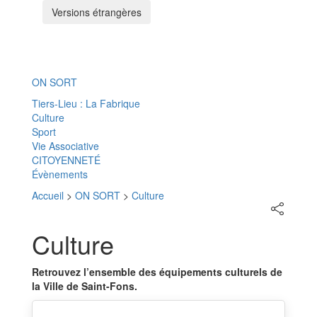
Versions étrangères
Menu
ON SORT
Tiers-Lieu : La Fabrique
Culture
Sport
Vie Associative
CITOYENNETÉ
Évènements
Accueil
>
ON SORT
>
Culture
Partager
sur
les
Culture
réseaux
sociaux
Retrouvez l’ensemble des équipements culturels de
la Ville de Saint-Fons.