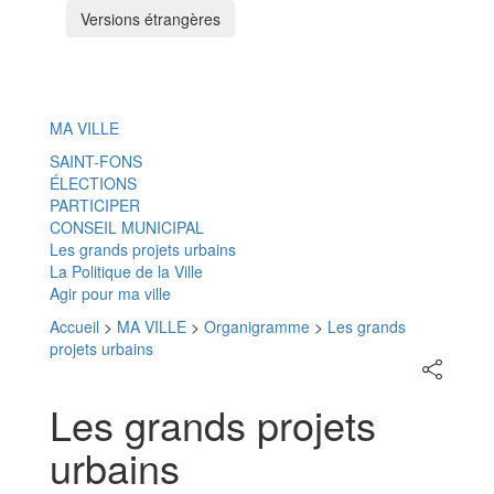
Versions étrangères
Menu
MA VILLE
SAINT-FONS
ÉLECTIONS
PARTICIPER
CONSEIL MUNICIPAL
Les grands projets urbains
La Politique de la Ville
Agir pour ma ville
Accueil
>
MA VILLE
>
Organigramme
>
Les grands
projets urbains
Partager
sur
les
Les grands projets
réseaux
sociaux
urbains