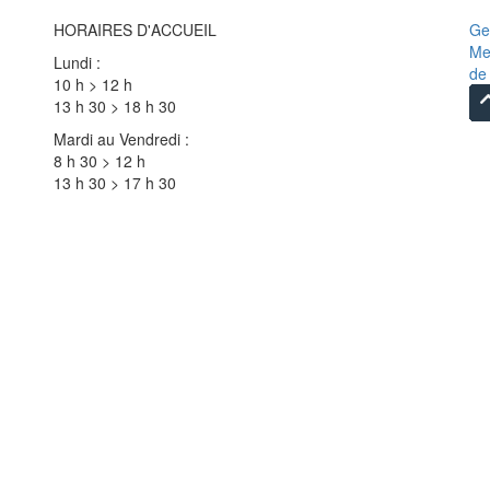
p
h
HORAIRES D'ACCUEIL
Ge
o
Me
Lundi :
n
de 
10 h > 12 h
e
13 h 30 > 18 h 30
f
Mardi au Vendredi :
x
8 h 30 > 12 h
e
13 h 30 > 17 h 30
: