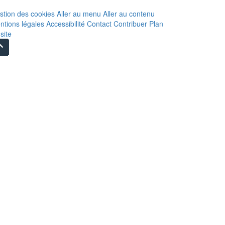
stion des cookies
Aller au menu
Aller au contenu
ntions légales
Accessibilité
Contact
Contribuer
Plan
site
Remonter
en
haut
du
site