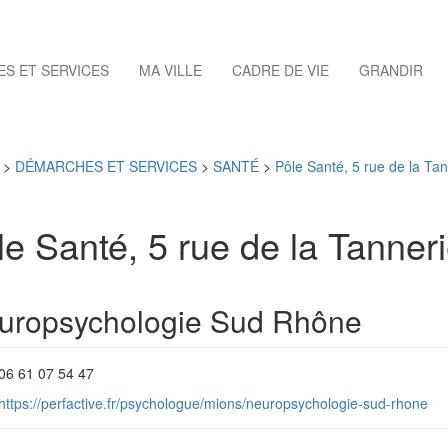
S ET SERVICES
MA VILLE
CADRE DE VIE
GRANDIR
>
DÉMARCHES ET SERVICES
>
SANTÉ
>
Pôle Santé, 5 rue de la Tan
le Santé, 5 rue de la Tanner
uropsychologie Sud Rhône
T
06 61 07 54 47
é
https://perfactive.fr/psychologue/mions/neuropsychologie-sud-rhone
é