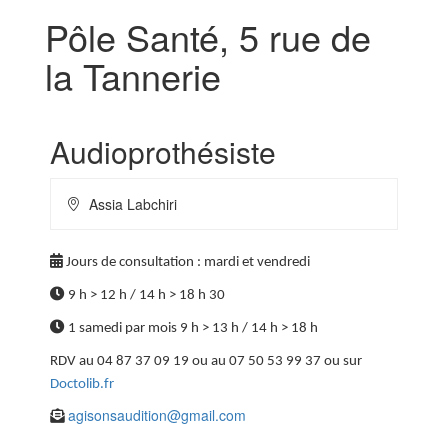
sur
les
Pôle Santé, 5 rue de
réseaux
sociaux
la Tannerie
Audioprothésiste
A
Assia Labchiri
d
r
e
Jours de consultation : mardi et vendredi
s
9 h > 12 h / 14 h > 18 h 30
s
e
1 samedi par mois 9 h > 13 h / 14 h > 18 h
:
RDV au 04 87 37 09 19 ou au 07 50 53 99 37 ou sur
Doctolib.fr
agisonsaudition@gmail.com