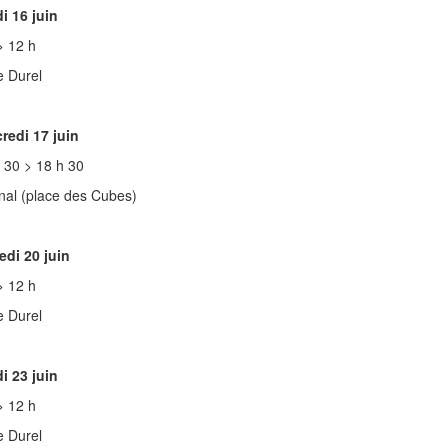
i 16 juin
> 12 h
 Durel
redi 17 juin
 30 > 18 h 30
al (place des Cubes)
di 20 juin
> 12 h
 Durel
i 23 juin
> 12 h
 Durel