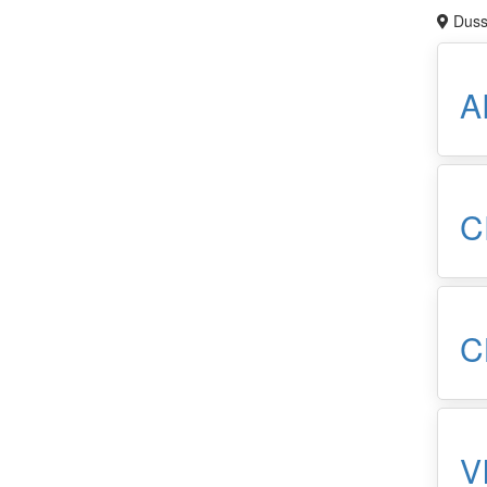
Duss
A
C
C
V