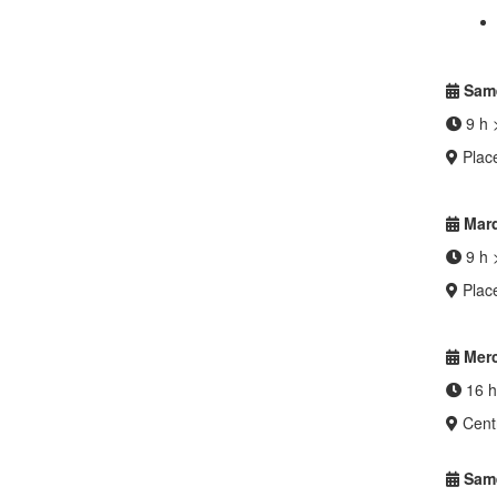
Same
9 h 
Place
Mard
9 h 
Place
Merc
16 h
Centr
Same