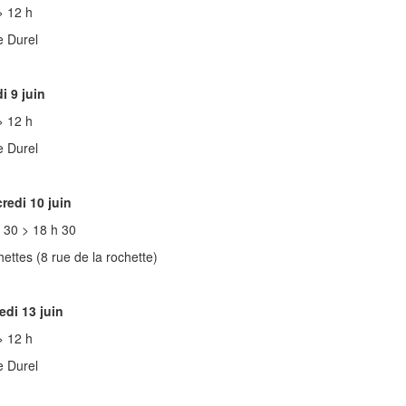
> 12 h
 Durel
i 9 juin
> 12 h
 Durel
redi 10 juin
 30 > 18 h 30
ettes (8 rue de la rochette)
di 13 juin
> 12 h
 Durel