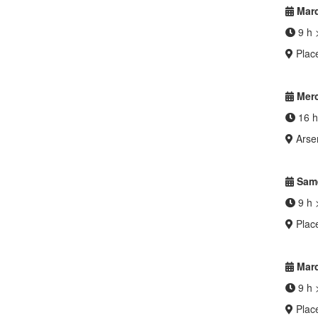
Mard
9 h 
Place
Merc
16 h
Arsen
Same
9 h 
Place
Mard
9 h 
Place