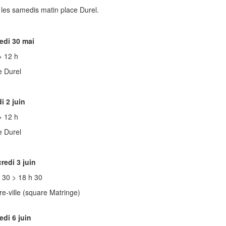
les samedis matin place Durel.
di 30 mai
> 12 h
 Durel
i 2 juin
> 12 h
 Durel
redi 3 juin
 30 > 18 h 30
e-ville (square Matringe)
di 6 juin