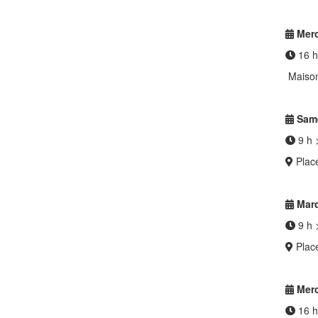
Merc
16 h
Maison
Same
9 h 
Place
Mard
9 h 
Place
Merc
16 h