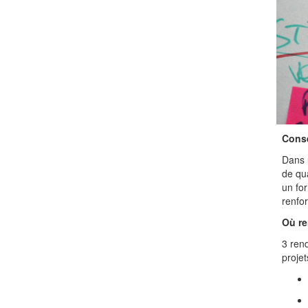
Conse
Dans u
de qu
un for
renfor
Où re
3 ren
projet