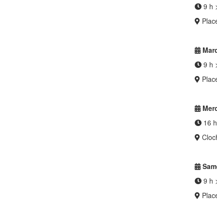
9 h 
Place
Mard
9 h 
Place
Merc
16 h
Cloch
Same
9 h 
Place