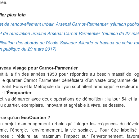
fiée.
ler plus loin
et de renouvellement urbain Arsenal Carnot-Parmentier (réunion publiq
et de rénovation urbaine Arsenal-Carnot-Parmentier (réunion du 27 ma
fication des abords de l'école Salvador Allende et travaux de voirie r
on publique du 29 mars 2017)
veau visage pour Carnot-Parmentier
uit à la fin des années 1950 pour répondre au besoin massif de log
, le quartier Carnot-Parmentier bénéficiera d’un vaste programme de
de Saint-Fons et la Métropole de Lyon souhaitent aménager le secteur
e :
l’Écoquartier
.
et va démarrer avec deux opérations de démolition : la tour 54 et la 
 quartier, exemplaire, innovant et agréable à vivre, se dessine.
-ce qu’un ÉcoQuartier ?
un projet d’aménagement urbain qui intègre les exigences du déve
mie, l’énergie, l’environnement, la vie sociale…. Pour être labellisé
ences : réduire au maximum l’impact sur l’environnement, favorise