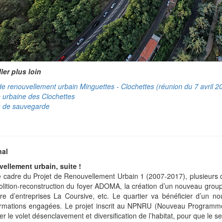
ler plus loin
de renouvellement urbain Minguettes - Clochettes (réunion du 7 avril 2
 urbaine des Clochettes
n de sauvegarde
nal
ellement urbain, suite !
 cadre du Projet de Renouvellement Urbain 1 (2007-2017), plusieurs o
lition-reconstruction du foyer ADOMA, la création d’un nouveau groupe 
ère d’entreprises La Coursive, etc. Le quartier va bénéficier d’un 
ormations engagées. Le projet inscrit au NPNRU (Nouveau Programme
er le volet désenclavement et diversification de l’habitat, pour que le 