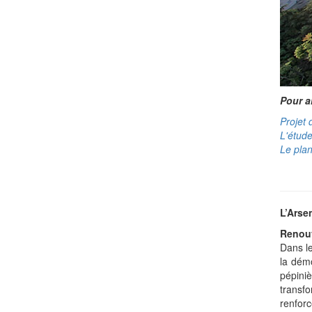
Pour al
Projet 
L'étude
Le pla
L’Arse
Renouv
Dans le
la démo
pépini
transf
renforc