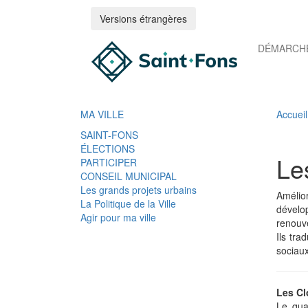
Versions étrangères
DÉMARCHE
MA VILLE
Accueil
SAINT-FONS
ÉLECTIONS
Le
PARTICIPER
CONSEIL MUNICIPAL
Les grands projets urbains
Amélior
La Politique de la Ville
dévelo
Agir pour ma ville
renouve
Ils tra
sociaux
Les Cl
Le quar