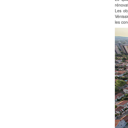
rénovat
Les obj
Vénissi
les con