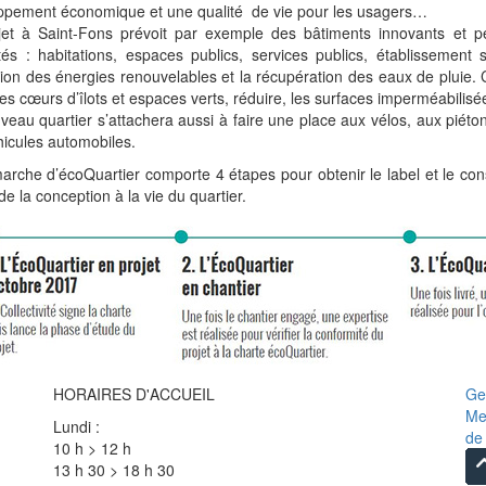
ppement économique et une qualité de vie pour les usagers…
jet à Saint-Fons prévoit par exemple des bâtiments innovants et p
vités : habitations, espaces publics, services publics, établissemen
sation des énergies renouvelables et la récupération des eaux de pluie. 
es cœurs d’îlots et espaces verts, réduire, les surfaces imperméabilisée
eau quartier s’attachera aussi à faire une place aux vélos, aux piétons 
hicules automobiles.
rche d’écoQuartier comporte 4 étapes pour obtenir le label et le cons
 de la conception à la vie du quartier.
HORAIRES D'ACCUEIL
Ge
Me
Lundi :
de 
10 h > 12 h
13 h 30 > 18 h 30