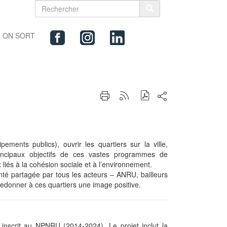
ON SORT
Partager
Imprimer
Générer
sur
cette
le
les
page
flux
réseaux
RSS
sociaux
ements publics), ouvrir les quartiers sur la ville,
rincipaux objectifs de ces vastes programmes de
liés à la cohésion sociale et à l’environnement.
lonté partagée par tous les acteurs – ANRU, bailleurs
redonner à ces quartiers une image positive.
» inscrit au NPNRU (2014-2024). Le projet inclut la