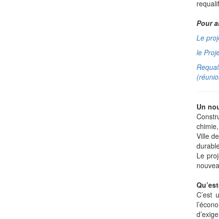
requali
Pour al
Le proj
le Proj
Requali
(réuni
Un nou
Constr
chimie
Ville 
durabl
Le proj
nouveau
Qu’est
C’est 
l’écono
d’exig