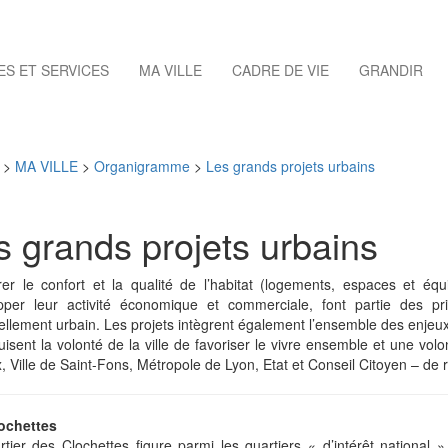
S ET SERVICES
MA VILLE
CADRE DE VIE
GRANDIR
>
MA VILLE
>
Organigramme
>
Les grands projets urbains
s grands projets urbains
er le confort et la qualité de l’habitat (logements, espaces et équip
pper leur activité économique et commerciale, font partie des p
llement urbain. Les projets intègrent également l’ensemble des enjeux 
duisent la volonté de la ville de favoriser le vivre ensemble et une vo
, Ville de Saint-Fons, Métropole de Lyon, Etat et Conseil Citoyen – de 
ochettes
tier des Clochettes figure parmi les quartiers « d’intérêt national 