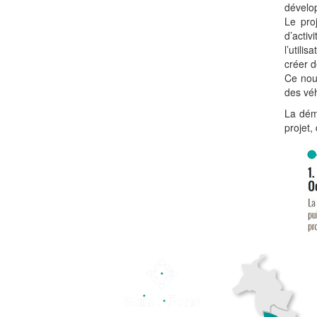
dévelo
Le pro
d’acti
l’utili
créer d
Ce nouv
des vé
La déma
projet,