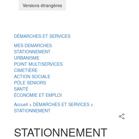
Versions étrangères
Menu
DÉMARCHES ET SERVICES
MES DEMARCHES
STATIONNEMENT
URBANISME
POINT MULTISERVICES
CIMETIÈRE
ACTION SOCIALE
PÔLE SENIORS
SANTÉ
ÉCONOMIE ET EMPLOI
Accueil
>
DÉMARCHES ET SERVICES
>
STATIONNEMENT
Partager
sur
les
STATIONNEMENT
réseaux
sociaux